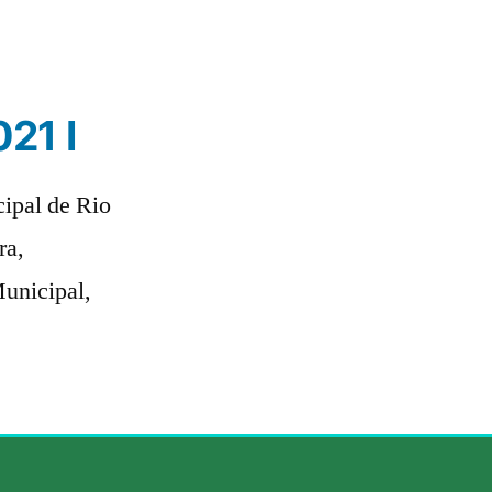
21 I
cipal de Rio
ra,
Municipal,