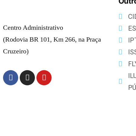
Outro
C
Centro Administrativo
E
(Rodovia BR 101, Km 266, na Praça
IP
Cruzeiro)
IS
FL
I
PÚ