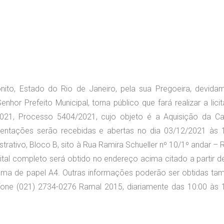
onito, Estado do Rio de Janeiro, pela sua Pregoeira, devida
nhor Prefeito Municipal, torna público que fará realizar a lici
021, Processo 5404/2021, cujo objeto é a Aquisição da Ca
entações serão recebidas e abertas no dia 03/12/2021 às 
trativo, Bloco B, sito à Rua Ramira Schueller nº 10/1º andar – R
dital completo será obtido no endereço acima citado a partir d
resma de papel A4. Outras informações poderão ser obtidas t
fone (021) 2734-0276 Ramal 2015, diariamente das 10:00 às 