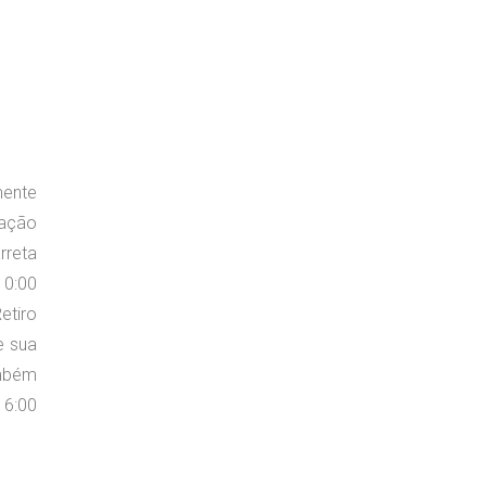
mente
tação
rreta
10:00
etiro
e sua
ambém
16:00