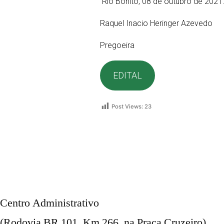
Rio Bonito, 08 de outubro de 2021
Raquel Inacio Heringer Azevedo
Pregoeira
EDITAL
Post Views:
23
Centro Administrativo
(Rodovia BR 101, Km 266, na Praça Cruzeiro)