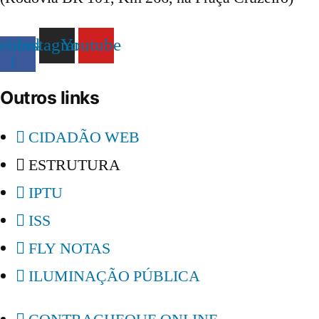
ebook-
Instagram
Youtube
f
Outros links
CIDADÃO WEB
ESTRUTURA
IPTU
ISS
FLY NOTAS
ILUMINAÇÃO PÚBLICA