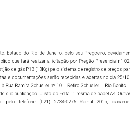
ito, Estado do Rio de Janeiro, pelo seu Pregoeiro, devidame
úblico que fará realizar a licitação por Pregão Presencial nº
tijão de gás P13 (13Kg) pelo sistema de registro de preços par
stas e documentações serão recebidas e abertas no dia 25/10
to à Rua Ramira Schueller nº 10 – Retiro Schueller – Rio Bonito 
 de sua publicação. Custo do Edital: 1 resma de papel A4. Outr
 pelo telefone (021) 2734-0276 Ramal 2015, diariame