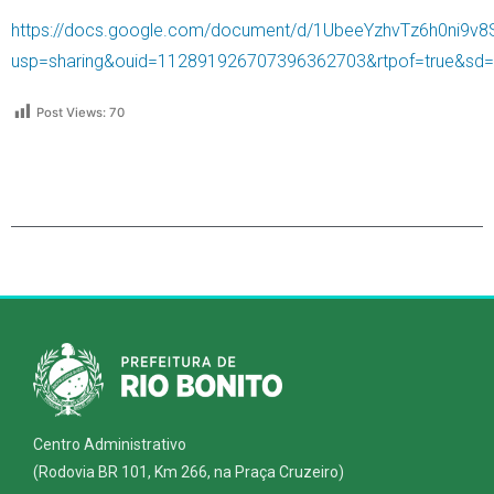
https://docs.google.com/document/d/1UbeeYzhvTz6h0ni9v8
usp=sharing&ouid=112891926707396362703&rtpof=true&sd=
Post Views:
70
Centro Administrativo
(Rodovia BR 101, Km 266, na Praça Cruzeiro)