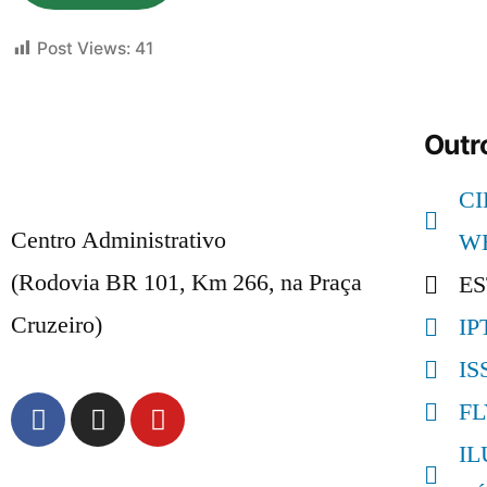
Post Views:
41
Outro
C
Centro Administrativo
W
(Rodovia BR 101, Km 266, na Praça
E
Cruzeiro)
IP
IS
F
I