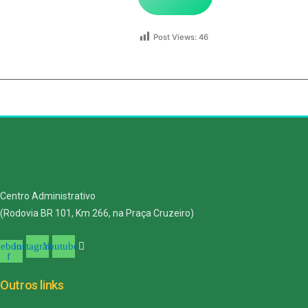
Post Views:
46
Centro Administrativo
(Rodovia BR 101, Km 266, na Praça Cruzeiro)
cebook-
Instagram
Youtube
f
Outros links