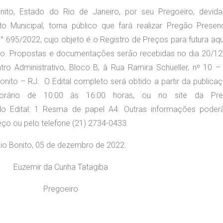
onito, Estado do Rio de Janeiro, por seu Pregoeiro, devid
to Municipal, torna público que fará realizar Pregão Presenc
° 695/2022, cujo objeto é o Registro de Preços para futura aq
o. Propostas e documentações serão recebidas no dia 20/12
ro Administrativo, Bloco B, à Rua Ramira Schueller, nº 10 – 
onito – RJ. O Edital completo será obtido a partir da publica
orário de 10:00 às 16:00 horas, ou no site da Prefe
o do Edital: 1 Resma de papel A4. Outras informações poder
o ou pelo telefone (21) 2734-0433.
io Bonito, 05 de dezembro de 2022.
Euzemir da Cunha Tatagiba
Pregoeiro