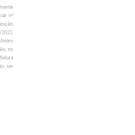
amente
ial nº
uisição
/2022,
Retiro
ção, no
itura
ão ser