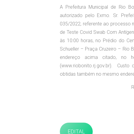
A Prefeitura Municipal de Rio B
autorizado pelo Exmo. Sr. Prefei
035/2022, referente ao processo n
de Teste Covid Swab Com Antígen
às 10:00 horas, no Prédio do Cent
Schueller – Praça Cruzeiro – Rio B
endereço acima citado, no h
(www.riobonito.rj.gov.br). Cust
obtidas também no mesmo endereç
R
EDITAL