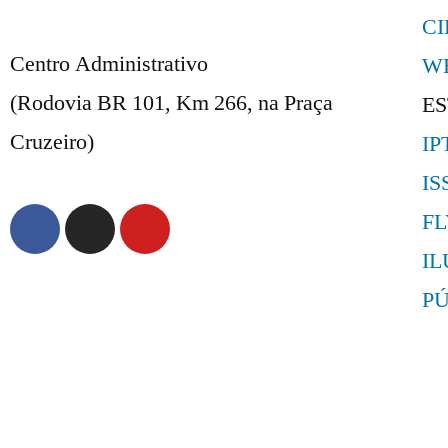
C
Centro Administrativo
W
(Rodovia BR 101, Km 266, na Praça
E
Cruzeiro)
IP
IS
F
I
P