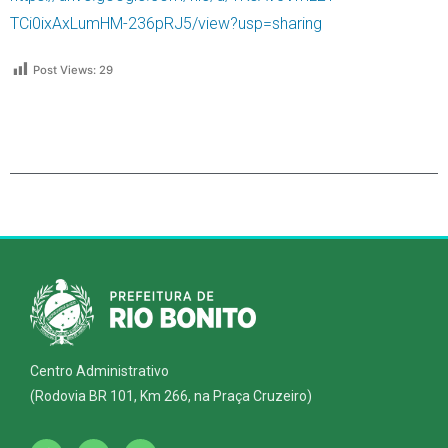
TCi0ixAxLumHM-236pRJ5/view?usp=sharing
Post Views:
29
Centro Administrativo
(Rodovia BR 101, Km 266, na Praça Cruzeiro)