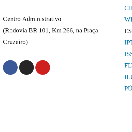
C
Centro Administrativo
W
(Rodovia BR 101, Km 266, na Praça
E
Cruzeiro)
IP
IS
F
I
P