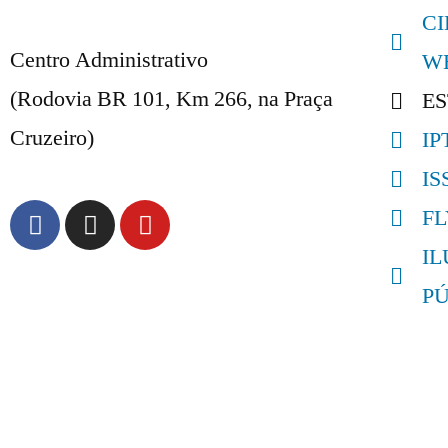
C
Centro Administrativo
W
(Rodovia BR 101, Km 266, na Praça
E
Cruzeiro)
IP
IS
F
I
P