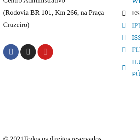
Centro Administrativo
W
(Rodovia BR 101, Km 266, na Praça
E
Cruzeiro)
IP
IS
F
I
P
© 2021Todos os direitos reservados