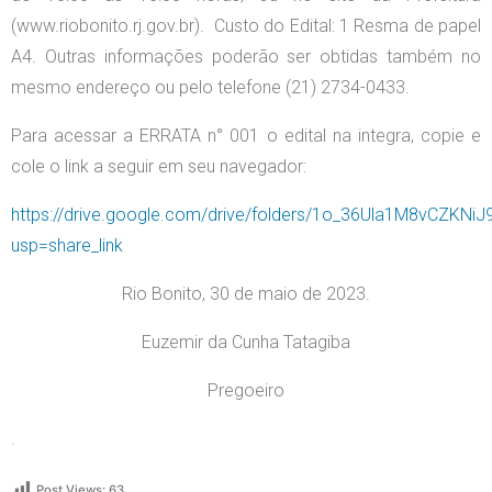
(www.riobonito.rj.gov.br). Custo do Edital: 1 Resma de papel
A4. Outras informações poderão ser obtidas também no
mesmo endereço ou pelo telefone (21) 2734-0433.
Para acessar a ERRATA n° 001 o edital na integra, copie e
cole o link a seguir em seu navegador:
https://drive.google.com/drive/folders/1o_36Ula1M8vCZKNi
usp=share_link
Rio Bonito, 30 de maio de 2023.
Euzemir da Cunha Tatagiba
Pregoeiro
.
Post Views:
63