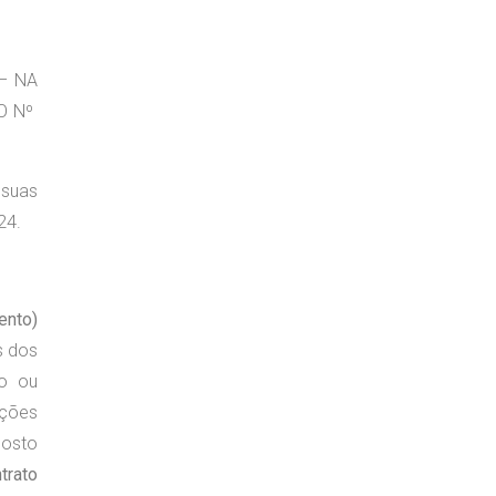
– NA
ÃO Nº
 suas
24.
ento)
s dos
to ou
ações
posto
trato