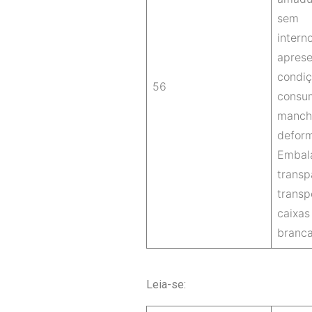
sem 
intern
apres
con
56
con
man
defor
Embal
tran
tran
caix
branca
Leia-se: