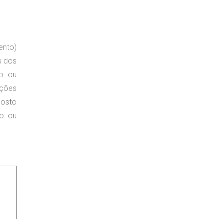
ento)
s dos
to ou
ações
posto
to ou