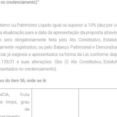
 no credenciamento).”
ínimo ou Patrimônio Líquido igual ou superior a 10% (dez por c
a atualização para a data da apresentação da proposta atravé
 será obrigatoriamente feita pelo Ato Constitutivo, Estatu
damente registrados, ou pelo Balanço Patrimonial e Demonstr
ial, já exigíveis e apresentados na forma da Lei, conforme dis
4.133/21 e suas alterações. Obs: (O Ato Constitutivo, Estatu
resentados no credenciamento).
ivo do item 56, onde se lê:
NCIA, fruta
 e limpa, grau
dio de
recimento,