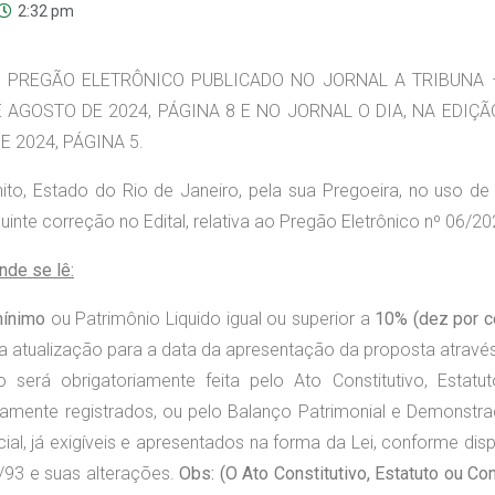
2:32 pm
DE PREGÃO ELETRÔNICO PUBLICADO NO JORNAL A TRIBUNA 
DE AGOSTO DE 2024, PÁGINA 8 E NO JORNAL O DIA, NA EDIÇ
E 2024, PÁGINA 5.
nito, Estado do Rio de Janeiro, pela sua Pregoeira, no uso de
guinte correção no Edital, relativa ao Pregão Eletrônico nº 06/20
onde se lê:
mínimo
ou Patrimônio Liquido igual ou superior a
10% (dez por c
a atualização para a data da apresentação da proposta atravé
 será obrigatoriamente feita pelo Ato Constitutivo, Estatu
damente registrados, ou pelo Balanço Patrimonial e Demonstr
ial, já exigíveis e apresentados na forma da Lei, conforme dis
66/93 e suas alterações.
Obs: (O Ato Constitutivo, Estatuto ou Con