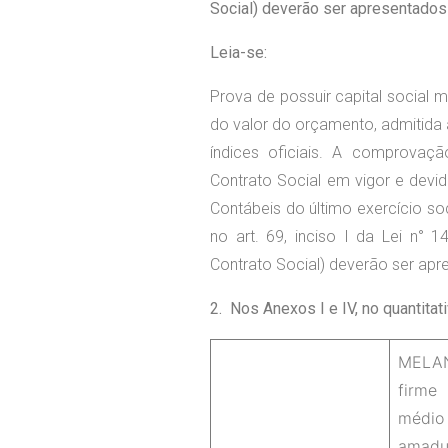
Social) deverão ser apresentados
Leia-se:
Prova de possuir capital social m
do valor do orçamento, admitida 
índices oficiais. A comprovação
Contrato Social em vigor e devi
Contábeis do último exercício soc
no art. 69, inciso I da Lei n° 1
Contrato Social) deverão ser ap
2. Nos Anexos I e IV, no quantitat
MELA
firme
mé
amadu