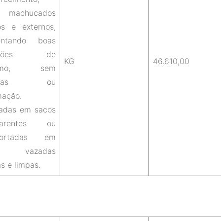
machucados
os e externos,
entando boas
dições de
KG
46.610,00
sumo, sem
chas ou
mação.
adas em sacos
sparentes ou
sportadas em
as vazadas
s e limpas.