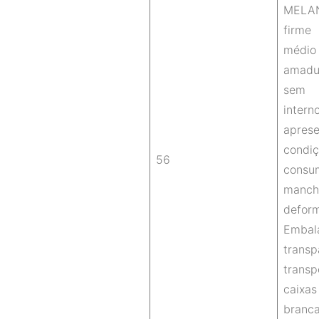
MELA
firme
mé
amadu
sem 
intern
apres
con
56
con
man
defor
Embal
tran
tran
caix
branca