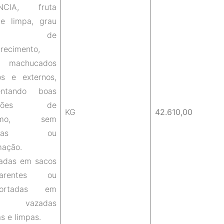
NCIA, fruta
 e limpa, grau
dio de
recimento,
machucados
os e externos,
entando boas
dições de
KG
42.610,00
sumo, sem
chas ou
mação.
adas em sacos
sparentes ou
sportadas em
as vazadas
s e limpas.