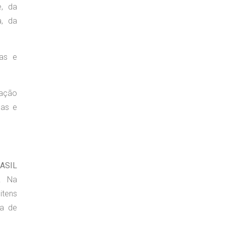
e, da
a, da
mas e
ração
mas e
ASIL
E. Na
itens
ia de