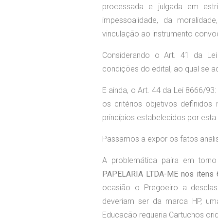
processada e julgada em estri
impessoalidade, da moralidade,
vinculação ao instrumento convoc
Considerando o Art. 41 da Le
condições do edital, ao qual se a
E ainda, o Art. 44 da Lei 8666/9
os critérios objetivos definido
princípios estabelecidos por esta 
Passamos a expor os fatos anali
A problemática paira em torn
PAPELARIA LTDA-ME nos itens 
ocasião o Pregoeiro a desclass
deveriam ser da marca HP, uma
Educação requeria Cartuchos ori