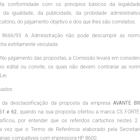
ta conformidade com os princípios básicos da legalidad
 da igualdade, da publicidade, da probidade administrativ
atório, do julgamento objetivo e dos que lhes são correlatos.
i 8666/93: A Administração não pode descumprir as nor
cha estritamente vinculada.
3: No julgamento das propostas, a Comissão levará em conside
s no edital ou convite, os quais não devem contrariar as nor
Lei.
sados:
o da desclassificação da proposta da empresa
AVANTE BR
61 e 62
, quando na sua proposta ofertou a marca CS FORT
ificou, por entender que os referidos cartuchos nestes 2 
 vez que o Termo de Referência elaborado pela Secretar
ginais compatíveis com impressora HP 8600.