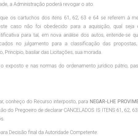
ade, a Administração poderá revogar o ato.
que os cartuchos dos itens 61, 62, 63 e 64 se referem à 
neste caso não foi obedecido para a aquisição, qual seja
ificativa para tal, em nova análise dos autos, entende-se q
dicados no julgamento para a classificação das propostas
 Princípio, basilar das Licitações, sua morada.
 exposto e nas normas do ordenamento jurídico pátrio, pa
r, conheço do Recurso interposto, para
NEGAR-LHE PROVIM
isão do Pregoeiro de declarar CANCELADOS IS ITENS 61, 62, 63
s.
ara Decisão final da Autoridade Competente.