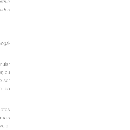
orque
tados
vogá-
nular
r, ou
e ser
io da
 atos
 mais
valor