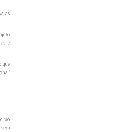
os os
bjeto
vas e
z que
inal”
cípio
 será