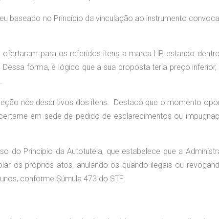
deu baseado no Princípio da vinculação ao instrumento convoca
 ofertaram para os referidos itens a marca HP, estando dentr
Dessa forma, é lógico que a sua proposta teria preço inferior, 
.
rreção nos descritivos dos itens. Destaco que o momento opo
o certame em sede de pedido de esclarecimentos ou impugna
uso do Princípio da Autotutela, que estabelece que a Administ
olar os próprios atos, anulando-os quando ilegais ou revogan
tunos, conforme Súmula 473 do STF: