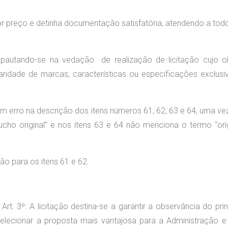
r preço e detinha documentação satisfatória, atendendo a tod
pautando-se na vedação de realização de licitação cujo o
aridade de marcas, características ou especificações exclusi
um erro na descrição dos itens números 61, 62, 63 e 64, uma ve
cho original” e nos itens 63 e 64 não menciona o termo “orig
ção para os itens 61 e 62.
t. 3º: A licitação destina-se a garantir a observância do prin
selecionar a proposta mais vantajosa para a Administração e