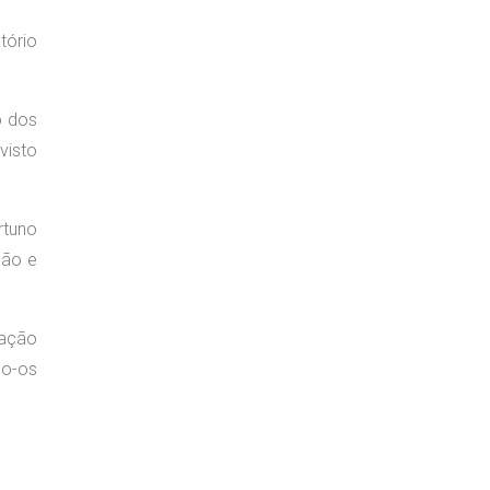
tório
o dos
visto
rtuno
ção e
ração
do-os