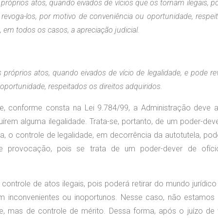
próprios atos, quando eivados de vícios que os tornam ilegais, p
u revoga-los, por motivo de conveniência ou oportunidade, respei
a, em todos os casos, a apreciação judicial.
 próprios atos, quando eivados de vício de legalidade, e pode re
oportunidade, respeitados os direitos adquiridos.
e, conforme consta na Lei 9.784/99, a Administração deve a
írem alguma ilegalidade. Trata-se, portanto, de um poder-deve
, o controle de legalidade, em decorrência da autotutela, pod
de provocação, pois se trata de um poder-dever de ofíc
controle de atos ilegais, pois poderá retirar do mundo jurídico
m inconvenientes ou inoportunos. Nesse caso, não estamos
de, mas de controle de mérito. Dessa forma, após o juízo de 