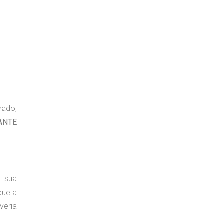
cado,
ANTE
 sua
que a
veria