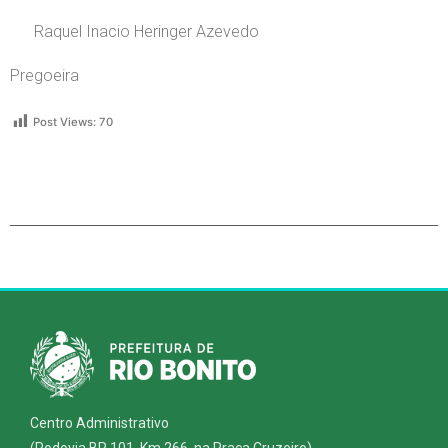
Raquel Inacio Heringer Azevedo
Pregoeira
Post Views:
70
Centro Administrativo
(Rodovia BR 101, Km 266, na Praça Cruzeiro)