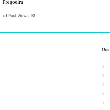
Pregoeira
Post Views:
93
Outr
Centro Administrativo
(Rodovia BR 101, Km 266, na Praça Cruzeiro)