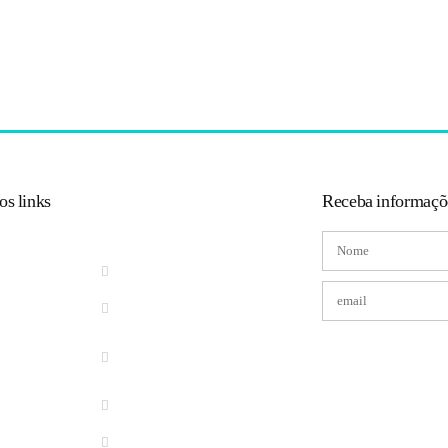
os links
Receba informaçõ
CIDADÃO WEB
CONTRACHEQUE ONLINE
ESTRUTURA
ESTATUTO DO SERVIDOR
IPTU
CERTIDÃO NEGATIVA DE
I
ECONÔMICO
ISS
CONSULTAR PROCESSOS
FLY NOTAS
SOLICITAR SERVIÇOS