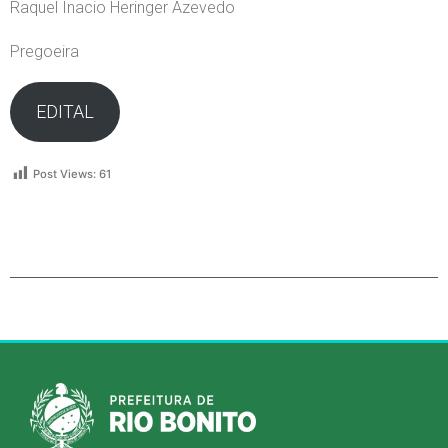
Raquel Inacio Heringer Azevedo
Pregoeira
EDITAL
Post Views:
61