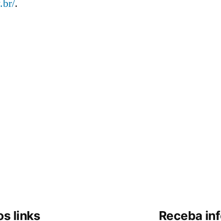
.br/
.
s links
Receba in