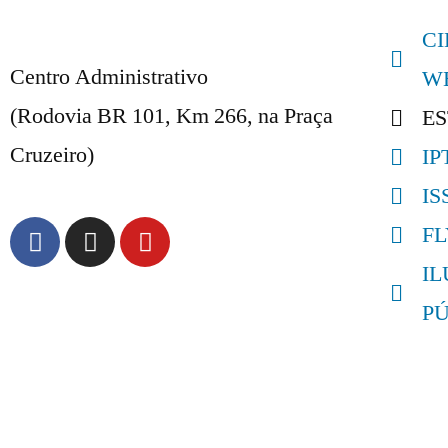
C
Centro Administrativo
W
(Rodovia BR 101, Km 266, na Praça
E
Cruzeiro)
IP
IS
F
I
P