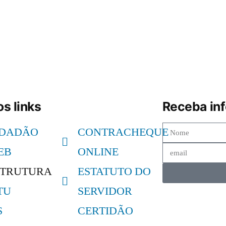
s links
Receba in
IDADÃO
CONTRACHEQUE
EB
ONLINE
STRUTURA
ESTATUTO DO
TU
SERVIDOR
S
CERTIDÃO