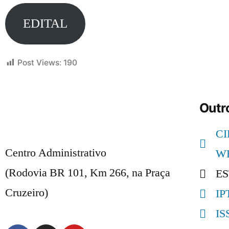
EDITAL
Post Views:
190
Outro
C
Centro Administrativo
W
(Rodovia BR 101, Km 266, na Praça
E
Cruzeiro)
IP
IS