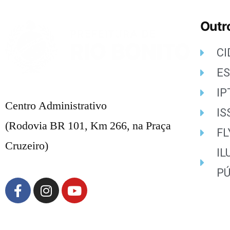
Outro
C
E
IP
Centro Administrativo
IS
(Rodovia BR 101, Km 266, na Praça
FL
Cruzeiro)
I
PÚ