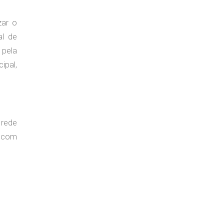
zar o
al de
 pela
ipal,
 rede
, com