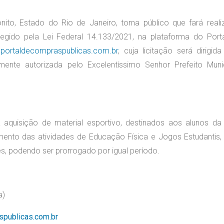
nito, Estado do Rio de Janeiro, torna público que fará reali
regido pela Lei Federal 14.133/2021, na plataforma do Port
.portaldecompraspublicas.com.br
, cuja licitação será dirigida
ente autorizada pelo Excelentíssimo Senhor Prefeito Munic
 aquisição de material esportivo, destinados aos alunos da
imento das atividades de Educação Física e Jogos Estudantis
 podendo ser prorrogado por igual período.
a)
spublicas.com.br