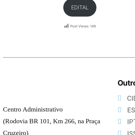
EDITAL
Post Views:
149
Outro
C
Centro Administrativo
E
(Rodovia BR 101, Km 266, na Praça
IP
Cruzeiro)
IS