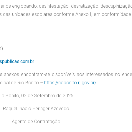
banos englobando: desinfestação, desratização, descupinizaçã
nas das unidades escolares conforme Anexo I, em conformidad
a)
spublicas.com.br
seus anexos encontram-se disponíveis aos interessados no end
icipal de Rio Bonito –
https://riobonito.rj.gov.br/
.
io Bonito, 02 de Setembro de 2025.
Raquel Inácio Heringer Azevedo
Agente de Contratação