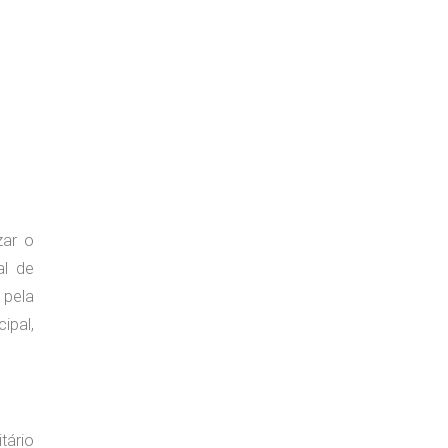
zar o
al de
 pela
ipal,
tário