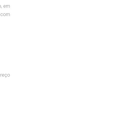
o, em
e com
ereço