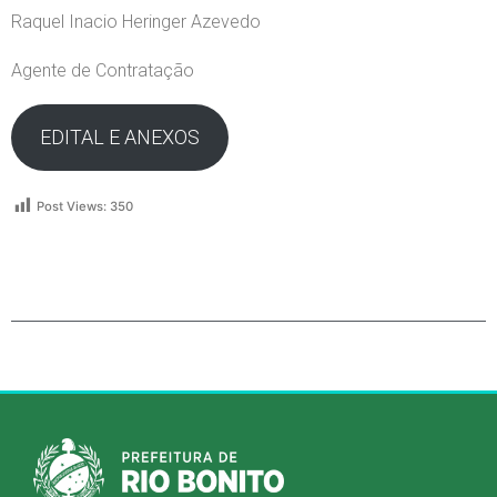
Raquel Inacio Heringer Azevedo
Agente de Contratação
EDITAL E ANEXOS
Post Views:
350