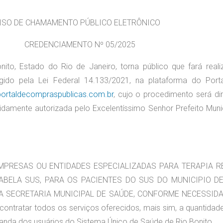
E CHAMAMENTO PÚBLICO ELETRÔNICO
EDENCIAMENTO Nº 05/2025
nito, Estado do Rio de Janeiro, torna público que fará reali
gido pela Lei Federal 14.133/2021, na plataforma do Port
portaldecompraspublicas.com.br
, cujo o procedimento será dir
damente autorizada pelo Excelentíssimo Senhor Prefeito Munic
EMPRESAS OU ENTIDADES ESPECIALIZADAS PARA TERAPIA R
ABELA SUS, PARA OS PACIENTES DO SUS DO MUNICIPIO DE
A SECRETARIA MUNICIPAL DE SAÚDE, CONFORME NECESSIDA
contratar todos os serviços oferecidos, mais sim, a quantidad
manda dos usuários do Sistema Único de Saúde de Rio Bonito.