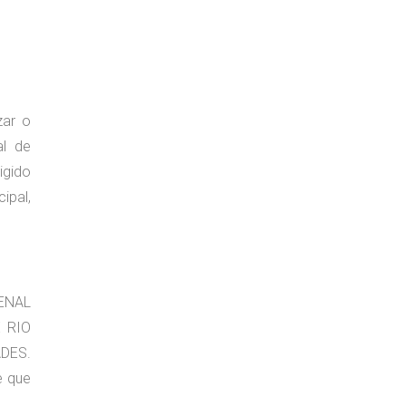
zar o
al de
igido
ipal,
ENAL
 RIO
DES.
e que