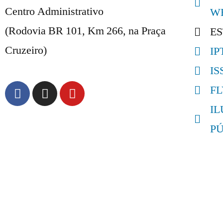
Centro Administrativo
W
(Rodovia BR 101, Km 266, na Praça
E
Cruzeiro)
IP
IS
F
I
P