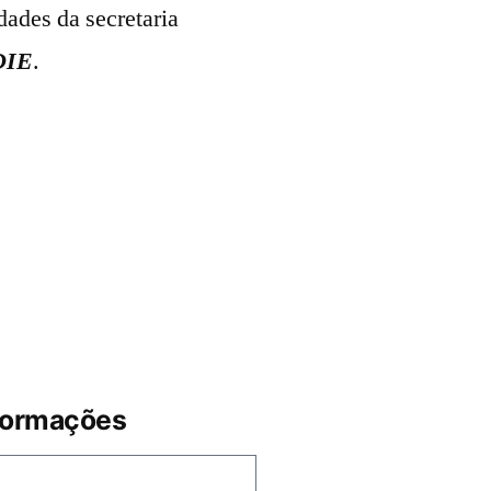
dades da secretaria
DIE
.
formações