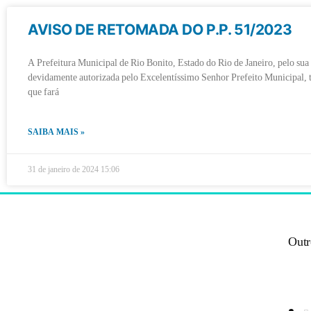
AVISO DE RETOMADA DO P.P. 51/2023
A Prefeitura Municipal de Rio Bonito, Estado do Rio de Janeiro, pelo sua
devidamente autorizada pelo Excelentíssimo Senhor Prefeito Municipal, 
que fará
SAIBA MAIS »
31 de janeiro de 2024
15:06
Outr
Centro Administrativo
(Rodovia BR 101, Km 266, na Praça Cruzeiro)