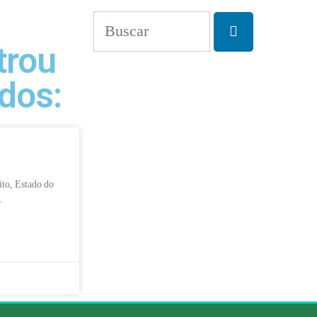
trou
dos:
ito, Estado do
.