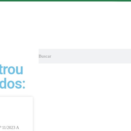
trou
dos:
11/2023 A