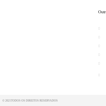
Outr
Centro Administrativo
(Rodovia BR 101, Km 266, na Praça Cruzeiro)
© 2021TODOS OS DIREITOS RESERVADOS