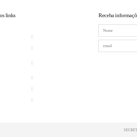
os links
Receba informaçõ
CIDADÃO WEB
CONTRACHEQUE ONLINE
ESTRUTURA
ESTATUTO DO SERVIDOR
IPTU
CERTIDÃO NEGATIVA DE
I
ECONÔMICO
ISS
CONSULTAR PROCESSOS
FLY NOTAS
SOLICITAR SERVIÇOS
ILUMINAÇÃO
PÚBLICA
TRANSPARÊNCIA
SECRET