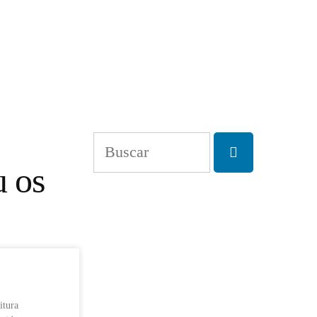
u os
tura