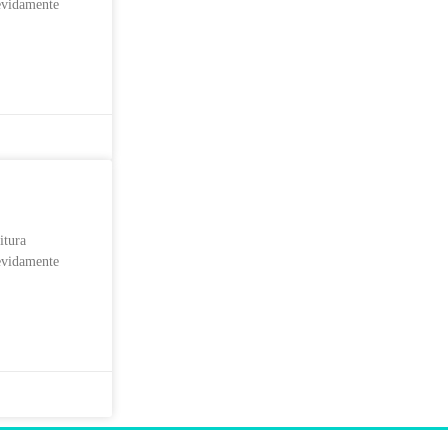
devidamente
tura
devidamente