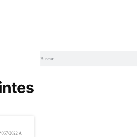
intes
067/2022 A