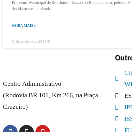
Prefeitura Municipal de Rio Bonito, Estado do Rio de Janeiro, pelo sua P
devidamente autorizada
SAIBA MAIS »
19 de janeiro de 2023
14:47
Outro
C
Centro Administrativo
W
(Rodovia BR 101, Km 266, na Praça
E
Cruzeiro)
IP
IS
F